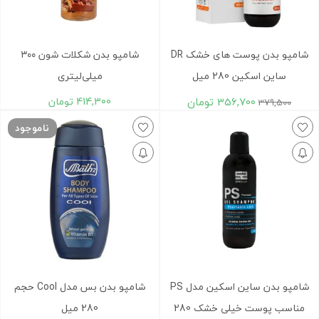
شامپو بدن پوست های خشک DR
شامپو بدن شکلات شون ۳۰۰
ساین اسکین 280 میل
میلی‌لیتری
356,700
تومان
414,300
تومان
379,500
ناموجود
شامپو بدن ساين اسکين مدل PS
شامپو بدن بس مدل Cool حجم
مناسب پوست خيلی خشک 280
280 میل