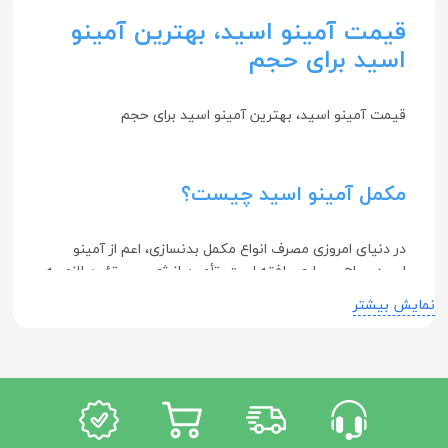
قیمت آمینو اسید، بهترین آمینو
اسید برای حجم
قیمت آمینو اسید، بهترین آمینو اسید برای حجم
مکمل آمینو اسید چیست؟
در دنیای امروزی مصرف انواع مکمل بدنسازی، اعم از آمینو
اسید، رواج بسیاری یافته است. تأمین انرژی و پروتئین لازم به
بدن، همراه با انجام حرکات سخت ورزشی، می‌تواند شما را به
نمایش بیشتر
سرعت به اندام دلخواهتان برساند. آمینو اسیدها گروهی از
مولکول‌های ارگانیک هستند که از یک گروه آمینو (―NH2)،
یک گروه کربوکسیل (―COOH) و یک گروه R (زنجیره جانبی)
تشکیل شده‌اند.
این سه گروه در ساختار هر اسید آمینه‌ای ویژه هستند. باید به
این نکته توجه کرد که واژه آمینواسید، مخفف آلفا آمینو