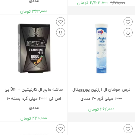
عددی
2,923,800
تومان
3,178,000
363,000
تومان
قرص جوشان ال آرژنين یوروویتال
ساشه مايع ال کارنيتين + B12 بی
1000 میلی گرم 20 عددی
اس کی 2000 میلی گرم بسته 10
عددی
264,000
تومان
440,000
تومان