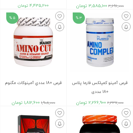
3,585,100
تومان
4,435,200
تومان
3,696,000
5 %
3 %
قرص آمینو کمپلکس فارما پلاس
قرص 180 عددي آمينوکات مگنوم
180 عددی
2,266,900
تومان
1,812,600
تومان
1,908,000
2,337,000