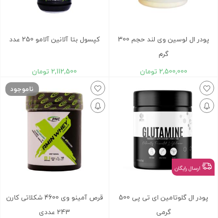
پودر ال لوسين وی لند حجم 300
کپسول بتا آلانین آلامو 250 عدد
گرم
2,500,000
تومان
2,112,500
تومان
ناموجود
ارسال رایگان
پودر ال گلوتامين ای تی پی 500
قرص آمینو وی 4600 شکلاتی کارن
گرمی
243 عددی