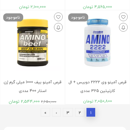
4,565,000
تومان
2,100,000
تومان
ناموجود
ناموجود
قرص آمینو وی 2222 دوبیس + ال
قرص آمینو بیف 1000 میلی گرم ژن
کارنیتین 325 عددی
استار 400 عددی
2,050,800
تومان
2,544,000
تومان
2,650,000
»
›
3
2
1