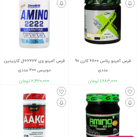
قرص آمینو پلاس 6800 کارن 90
قرص آمینو وی 2222+ال کارنیتین
عددی
دوبیس 200 عددی
1,683,000
تومان
2,420,000
تومان