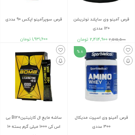
قرص آمینو وی ساپلند نوتریشن
قرص سوپرآمینو اپکس 90 عددی
120 عددی
2,414,900
تومان
1,931,600
تومان
2,515,500
8 %
قرص آمینو وی اسپرت مدیکال
ساشه مايع ال کارنيتين+B12 بی
300 عددی
اس کی 1000 میلی گرم بسته 10