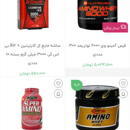
ارسال رایگان
قرص آمینو وی 6000 نوتریمد 300
ساشه مايع ال کارنيتين + B12 بی
عددی
اس کی 3000 میلی گرم بسته 10
عددی
5,034,500
تومان
550,000
تومان
4 %