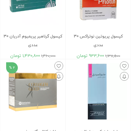
کپسول پریوتین نوتراکس 30
کپسول گرناهیر پریمیوم آدریان 30
عددی
عددی
933,600
تومان
1,430,800
تومان
1,460,000
1,138,500
2 %