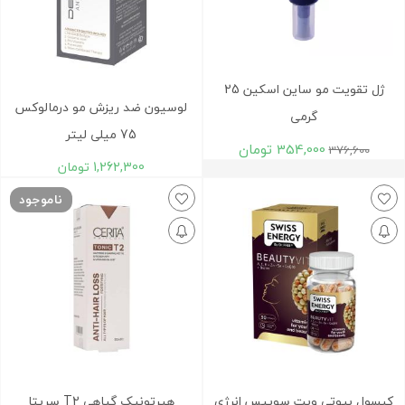
ژل تقویت مو ساین اسکین 25
لوسیون ضد ریزش مو درمالوکس
گرمی
75 میلی‌ لیتر
354,000
تومان
376,600
1,262,300
تومان
ناموجود
کپسول بیوتی ویت سوییس انرژی
هیرتونیک گیاهی T2 سریتا