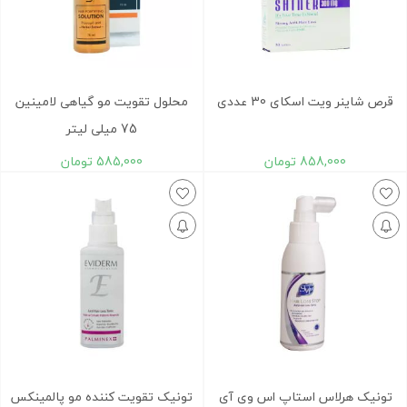
قرص شاینر ویت اسکای 30 عددی
محلول تقویت مو گیاهی لامینین
75 میلی لیتر
858,000
تومان
585,000
تومان
تونیک هرلاس استاپ اس وی آی
تونیک تقویت کننده مو پالمینکس