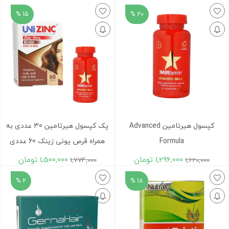
15 %
20 %
کپسول هیرتامین Advanced
پک کپسول هیرتامین 30 عددی به
Formula
همراه قرص یونی زینک 60 عددی
1,296,000
تومان
1,500,000
تومان
1,774,000
1,620,000
2 %
18 %