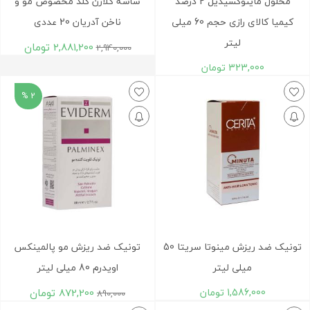
محلول ماينوکسيديل 2 درصد
ساشه کلاژن گلد مخصوص مو و
کيميا کالای رازی حجم 60 ميلی
ناخن آدریان 20 عددی
لیتر
2,881,200
تومان
2,940,000
323,000
تومان
2 %
تونیک ضد ریزش مینوتا سریتا 50
تونیک ضد ریزش مو پالمینکس
میلی لیتر
اویدرم 80 میلی لیتر
1,586,000
تومان
872,200
تومان
890,000