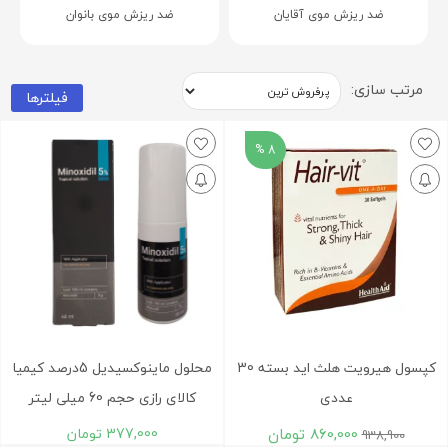
ضد ریزش موی آقایان
ضد ریزش موی بانوان
مرتب سازی:
فیلترها
8 %
کپسول هیرویت هلث اید بسته 30
محلول ماينوکسيديل 5درصد کيميا
عددی
کالای رازی حجم 60 ميلی لیتر
860,000
تومان
377,000
تومان
938,900