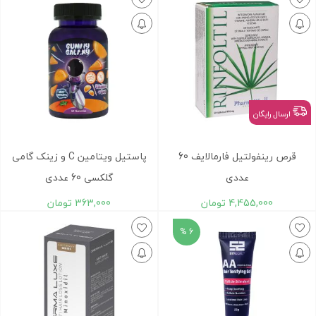
ارسال رایگان
قرص رینفولتیل فارمالایف 60
پاستیل ویتامین C و زینک گامی
عددی
گلکسی 60 عددی
4,455,000
تومان
363,000
تومان
6 %