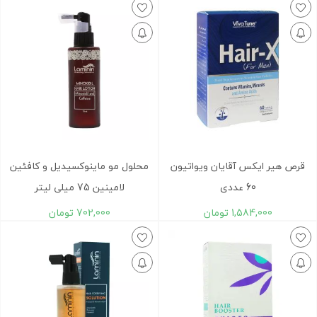
قرص هیر ایکس آقایان ویواتیون
محلول مو ماینوکسیدیل و کافئین
60 عددی
لامینین 75 میلی لیتر
1,584,000
تومان
702,000
تومان