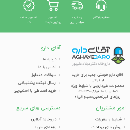
مشاوره رایگان
ارسال به
تضمین
تضمین اصالت
سراسر ایران
بهترین قیمت
کالا
آقای دارو
درباره ما
تماس با ما
سوالات متداول
آقای دارو فرصتی جدید برای خرید
اینترنتی
ارسال تیکت پشتیبانی
محصولات غیردارویی با شرایط ویژه
خرید اقساطی با اسنپ‌پی
تماس با ما: 91300888-021
روزهای غیرتعطیل8صبح الی21
امور مشتریان
دسترسی های سریع
شرایط و مقررات
داروخانه آنلاین
روش های پرداخت
راهنمای خرید