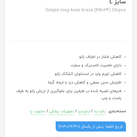
سایز L
Simple long knee brace (KN034) Chipso
کاهش فشار در اطراف زانو
دارای خاصیت الاستیک و سفت
کاهش تورم وارد در استخوان کشکک زانو
افزایش حس عمقی و کاهش درد با ایجاد گرما
فنرهای تعبیه شده در طرفین برای جلوگیری از لرزش زانو به طرف
راست و چپ
دسته‌بندی
:
/
/
/
زانو بند
ارتوپدی
تجهیزات پزشکی
ساپورت پا
تاریخ انقضا: بیش از یکسال (2030/12/30)