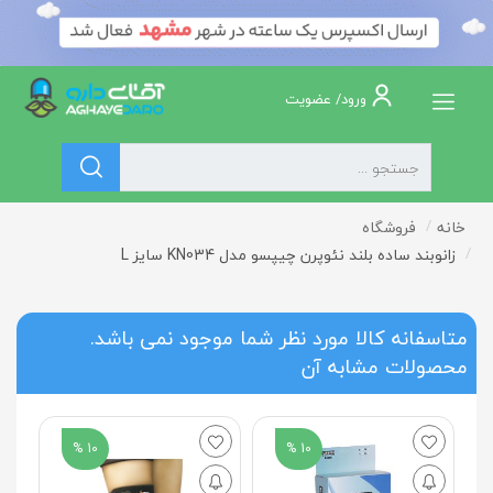
ورود/ عضویت
خانه
فروشگاه
زانوبند ساده بلند نئوپرن چیپسو مدل KN034 سایز L
متاسفانه کالا مورد نظر شما موجود نمی باشد.
محصولات مشابه آن
10 %
10 %