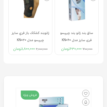
ر
ساق بند زانو بند چیپسو
زانوبند کشکک باز فري سايز
يز
فری سایز مدل KN060
چیپسو مدل KN020
630,000
تومان
1,800,000
تومان
2,000,000
700,000
فروش ویژه