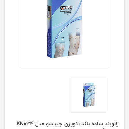
زانوبند ساده بلند نئوپرن چیپسو مدل KN034