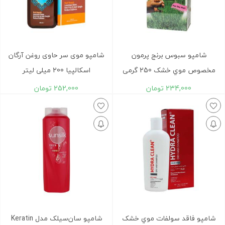
شامپو سبوس برنج پرمون
شامپو موی سر حاوی روغن آرگان
مخصوص موي خشک 250 گرمی
اسکالپیا 200 میلی لیتر
234,000
تومان
252,000
تومان
شامپو فاقد سولفات موي خشک
شامپو سان‌سیلک مدل Keratin