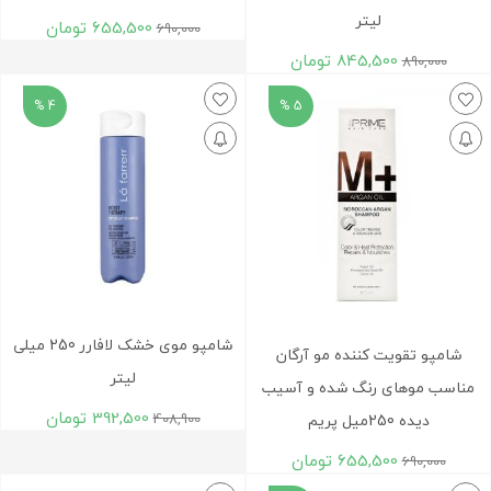
لیتر
655,500
تومان
690,000
845,500
تومان
890,000
4 %
5 %
شامپو موی خشک لافارر 250 میلی
شامپو تقویت کننده مو آرگان
لیتر
مناسب موهای رنگ شده و آسیب
392,500
تومان
408,900
دیده 250میل پریم
655,500
تومان
690,000