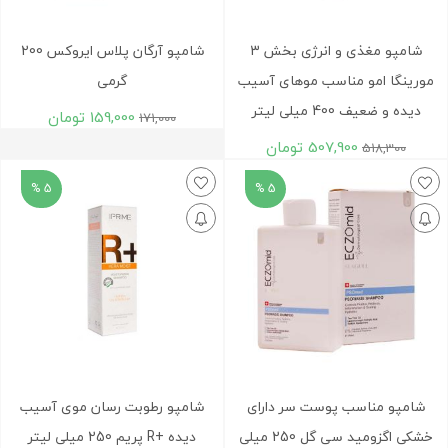
شامپو مغذی و انرژی بخش 3
شامپو آرگان پلاس ایروکس 200
مورینگا امو مناسب موهای آسیب
گرمی
دیده و ضعیف 400 میلی لیتر
159,000
تومان
171,000
507,900
تومان
518,300
5 %
5 %
شامپو مناسب پوست سر دارای
شامپو رطوبت رسان موی آسیب
خشکی اگزومید سی گل 250 میلی
دیده +R پریم 250 میلی لیتر