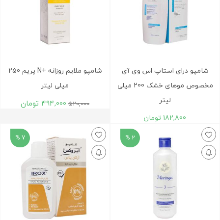
شامپو درای استاپ اس وی آی
شامپو ملایم روزانه +N پریم 250
مخصوص موهای خشک 200 میلی
میلی لیتر
لیتر
494,000
تومان
520,000
182,800
تومان
7 %
2 %