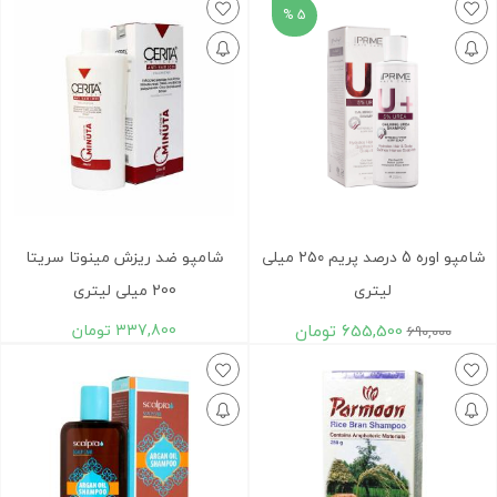
5 %
شامپو اوره 5 درصد پریم ۲۵۰ میلی
شامپو ضد ریزش مینوتا سریتا
لیتری
200 میلی لیتری
655,500
تومان
337,800
تومان
690,000