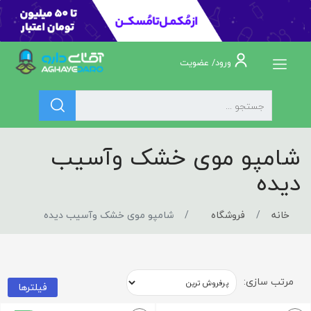
ورود/ عضویت
شامپو موی خشک وآسیب
دیده
خانه
فروشگاه
شامپو موی خشک وآسیب دیده
مرتب سازی:
فیلترها