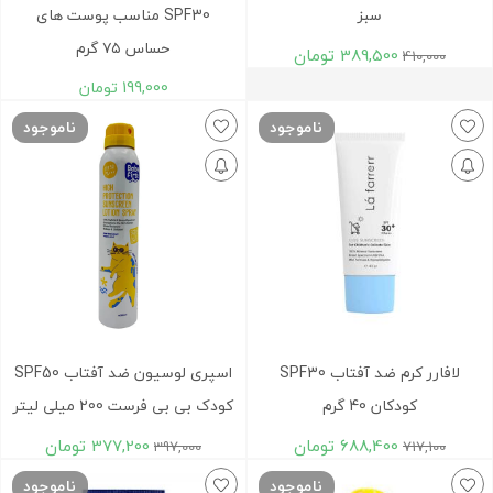
سبز
SPF30 مناسب پوست های
حساس ۷۵ گرم
389,500
تومان
410,000
199,000
تومان
ناموجود
ناموجود
لافارر کرم ضد آفتاب SPF30
اسپری لوسیون ضد آفتاب SPF50
کودکان 40 گرم
کودک بی بی فرست 200 میلی لیتر
688,400
تومان
377,200
تومان
397,000
717,100
ناموجود
ناموجود