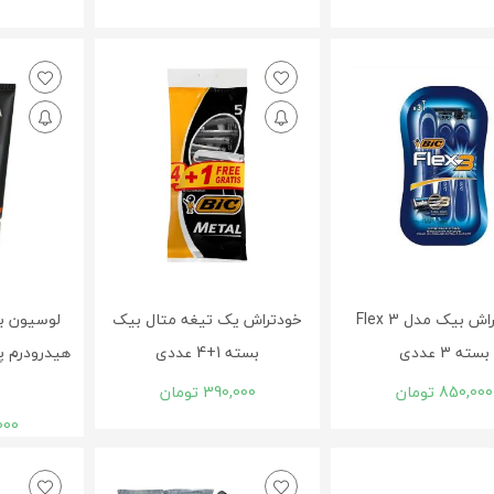
خود تراش بیک مدل Flex 3
خودتراش یک تیغه متال بیک
لوسیون بع
بسته 3 عددی
بسته 1+4 عددی
850,000
تومان
390,000
تومان
000