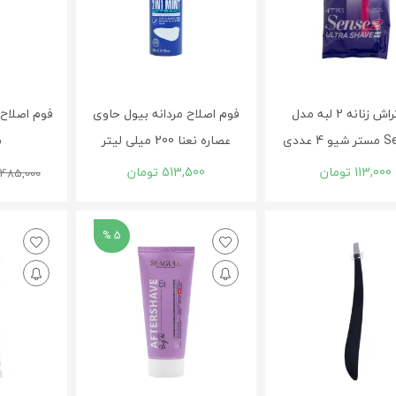
خودتراش زنانه 2 لبه مدل
فوم اصلاح مردانه بیول حاوی
4 عددی
عصاره نعنا 200 میلی لیتر
م
113,000
تومان
513,500
تومان
485,000
5 %