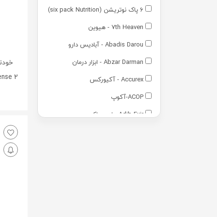
6 پاک نوتریشن (six pack Nutrition)
7th Heaven - هیوین
Abadis Darou - آبادیس دارو
Abzar Darman - ابزار درمان
Sense 2 مستر شیو 
Accurex - آکیورکس
ACOP-آکوپ
Adib Exir - ادیب اکسیر
Adra - آدرا
Advantage - ادونتج
Advay - ادوای
Alamo - آالامو
Arezi - آرضی