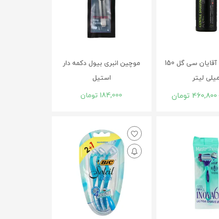
فوم اصلاح آقایان سی گل 150
موچین انبری بیول دکمه دار
یلی لیتر
استیل
460,800
تومان
184,000
تومان