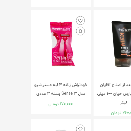
د از اصلاح آقایان
خودتراش زنانه 3 لبه مستر شیو
هیدرودرم پارس حیان 100 میلی
مدل Sense 3 بسته 3 عددی
لیتر
170,000
تومان
260,
تومان