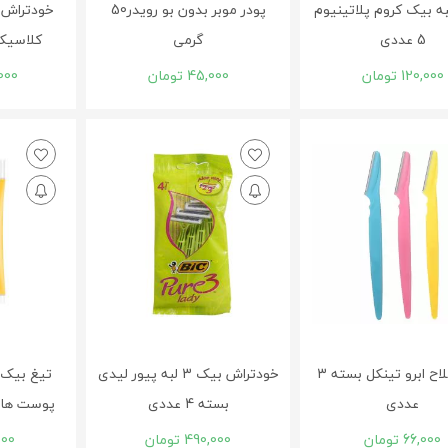
غ 2 لبه بیک کروم پلاتینیوم
پودر موبر بدون بو رویدر50
5 عددی
گرمی
کلاسیک بس
120,000
تومان
45,000
تومان
000
تیغ اصلاح ابرو تینکل بسته 3
خودتراش بیک 3 لبه پیور لیدی
تیغ بیک
عددی
بسته 4 عددی
پوست های ح
66,000
تومان
490,000
تومان
000