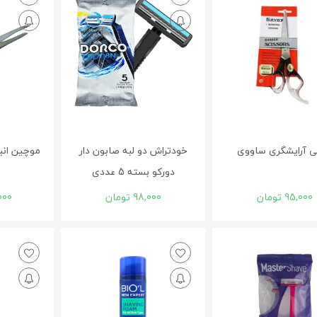
 آرایشگری ساووی
خودتراش دو لبه صابون دار
موچین انب
دورکو بسته 5 عددی
95,000
تومان
98,000
تومان
000