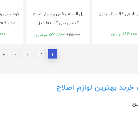
طراحی کلاسیک بیول
ژل التيام بخش پس از اصلاح
گیاهی سی گل 100 میل
مدل Inova 6 بسته 1 عددی
184,000
تومان
593,800
تومان
000
625,000
»
›
3
2
1
، خرید بهترین لوازم اصلاح
لاح