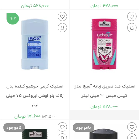
428,000
تومان
528,000
تومان
7 %
استیک ضد تعریق زنانه آمبرلا مدل
استیک کرمی خوشبو کننده بدن
کیس میس 90 میلی لیتر
زنانه بلو اوشن ایروکس 75 میلی
لیتر
528,000
تومان
171,600
تومان
184,500
ناموجود
ناموجود