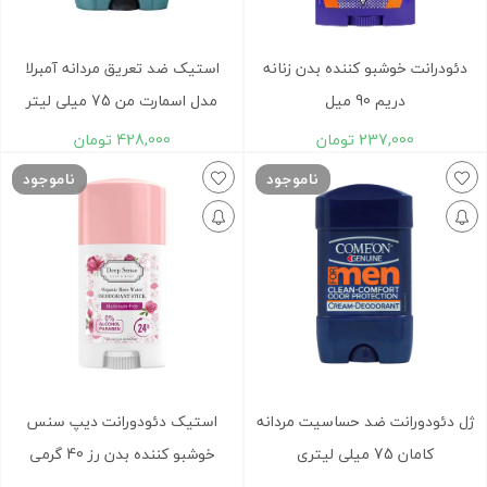
دئودرانت خوشبو کننده بدن زنانه
استیک ضد تعریق مردانه آمبرلا
دریم 90 میل
مدل اسمارت من 75 میلی لیتر
237,000
تومان
428,000
تومان
ناموجود
ناموجود
ژل دئودورانت ضد حساسیت مردانه
استيک دئودورانت ديپ سنس
کامان 75 میلی لیتری
خوشبو کننده بدن رز 40 گرمی