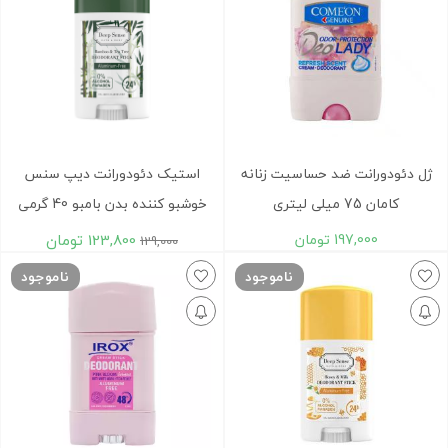
ژل دئودورانت ضد حساسیت زنانه
استيک دئودورانت ديپ سنس
کامان 75 میلی لیتری
خوشبو کننده بدن بامبو 40 گرمی
197,000
تومان
123,800
تومان
129,000
ناموجود
ناموجود