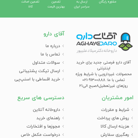
مشاوره رایگان
ارسال به
تضمین
تضمین اصالت
سراسر ایران
بهترین قیمت
کالا
آقای دارو
درباره ما
تماس با ما
سوالات متداول
آقای دارو فرصتی جدید برای خرید
اینترنتی
ارسال تیکت پشتیبانی
محصولات غیردارویی با شرایط ویژه
خرید اقساطی با اسنپ‌پی
تماس با ما: 91300888-021
روزهای غیرتعطیل8صبح الی21
امور مشتریان
دسترسی های سریع
شرایط و مقررات
داروخانه آنلاین
روش های پرداخت
راهنمای خرید
هزینه ارسال کالا
مجوزها و افتخارات
رهگیری سفارش
درخواست مکمل خاص