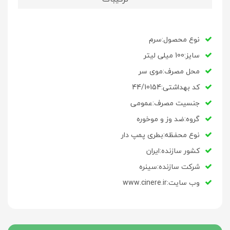
نوع محصول:سرم
سایز:100 میلی لیتر
محل مصرف:موی سر
کد بهداشتی:
44/10154
جنسیت مصرف:عمومی
گروه:ضد وز و موخوره
نوع محفظه:بطری پمپ دار
کشور سازنده:ایران
شرکت سازنده:سینره
وب سایت:www.cinere.ir