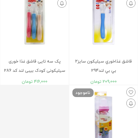
قاشق غذاخوري سيليکون سايز2
پک سه تایی قاشق غذا خوری
بي بي لند294
سیلیکونی کودک بیبی لند کد 286
209,000
تومان
416,000
تومان
ناموجود