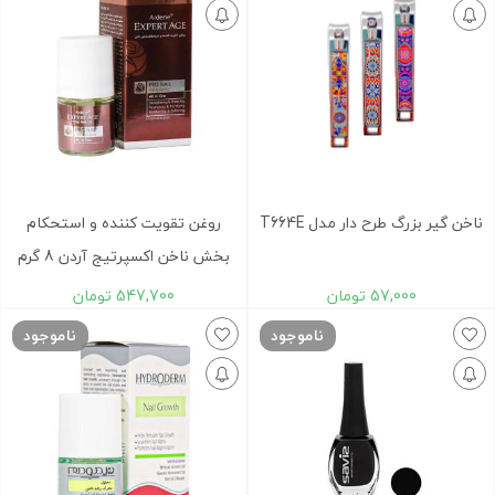
ناخن گير بزرگ طرح دار مدل T664E
روغن تقویت کننده و استحکام
بخش ناخن اکسپرتیج آردن 8 گرم
57,000
تومان
547,700
تومان
ناموجود
ناموجود