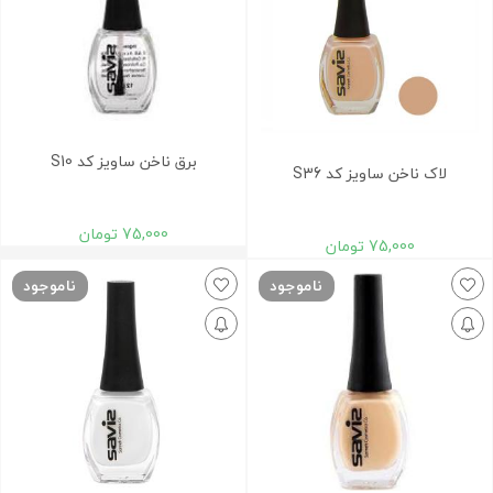
برق ناخن ساویز کد S10
لاک ناخن ساویز کد S36
75,000
تومان
75,000
تومان
ناموجود
ناموجود