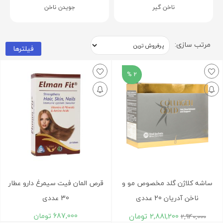
ناخن گیر
جویدن ناخن
مرتب سازی:
فیلترها
2 %
ساشه کلاژن گلد مخصوص مو و
قرص المان فیت سیمرغ دارو عطار
ناخن آدریان 20 عددی
30 عددی
2,881,200
تومان
687,000
تومان
2,940,000