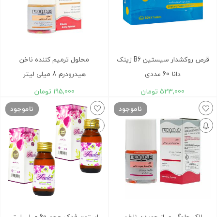
قرص روکشدار سیستین B6 زینک
محلول ترمیم کننده ناخن
دانا 60 عددی
هیدرودرم 8 میلی لیتر
523,000
تومان
195,000
تومان
ناموجود
ناموجود
لاک جلوگیری از جویدن ناخن
استون فدک حجم 60 ميلی لیتر