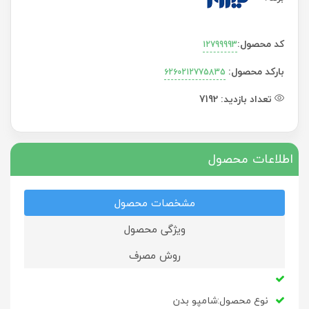
کد محصول:
12799993
بارکد محصول:
6260212775835
تعداد بازدید:
7192
اطلاعات محصول
مشخصات محصول
ویژگی محصول
روش مصرف
نوع محصول:شامپو بدن