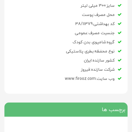
سایز:300 میلی لیتر
محل مصرف:پوست
کد بهداشتی:
38/11379
جنسیت مصرف:عمومی
گروه:شامپوی بدن کودک
نوع محفظه:بطری پلاستیکی
کشور سازنده:ایران
شرکت سازنده:فیروز
وب سایت:www.firooz.com
برچسب ها