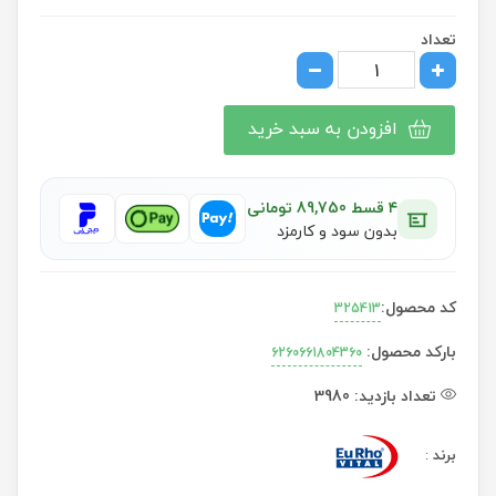
تعداد
افزودن به سبد خرید
۴ قسط 89,750 تومانی
بدون سود و کارمزد
کد محصول:
325413
بارکد محصول:
6260661804360
تعداد بازدید:
3980
برند
: