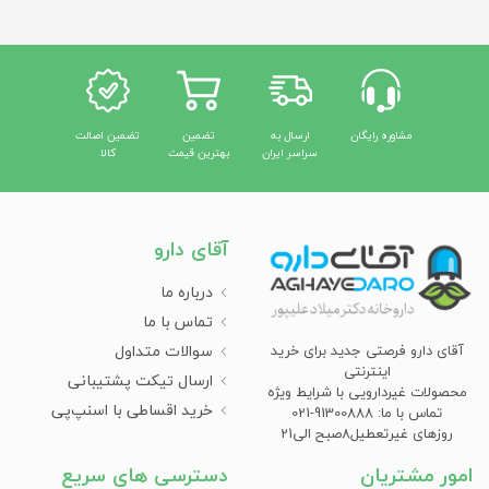
مشاوره رایگان
ارسال به
تضمین
تضمین اصالت
سراسر ایران
بهترین قیمت
کالا
آقای دارو
درباره ما
تماس با ما
سوالات متداول
آقای دارو فرصتی جدید برای خرید
اینترنتی
ارسال تیکت پشتیبانی
محصولات غیردارویی با شرایط ویژه
خرید اقساطی با اسنپ‌پی
تماس با ما: 91300888-021
روزهای غیرتعطیل8صبح الی21
امور مشتریان
دسترسی های سریع