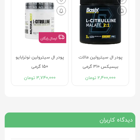
قر
اس
0
ارسال رایگان
پودر ال سیترولین مالات
پودر ال سیترولین نوترابایو
بیسیکس 310 گرمی
150 گرمی
2,400,000
تومان
3,740,000
تومان
دیدگاه کاربران