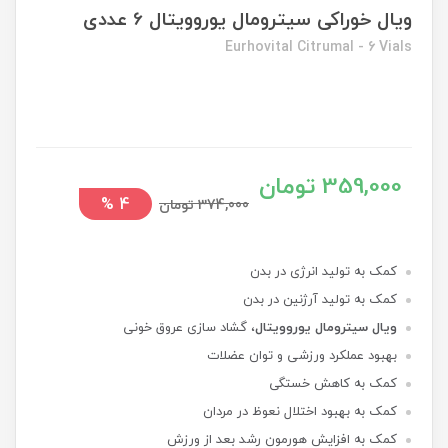
ویال خوراکی سیترومال یوروویتال 6 عددی
Eurhovital Citrumal - 6 Vials
359,000 تومان
%
4
374,000 تومان
کمک به تولید انرژی در بدن
کمک به تولید آرژنین در بدن
ویال سیترومال یوروویتال
، گشاد سازی عروق خونی
بهبود عملکرد ورزشی و توان عضلات
کمک به کاهش خستگی
کمک به بهبود اختلال نعوظ در مردان
کمک به افزایش هورمون رشد بعد از ورزش