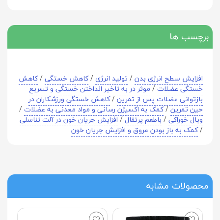
برچسب ها
افزایش سطح انرژی بدن
/
تولید انرژی
/
کاهش خستگی
/
کاهش
خستگی عضلات
/
موثر در به تاخیر انداختن خستگی و تسریع
بازتوانی عضلات پس از تمرین
/
کاهش خستگی ورزشکاران در
حین تمرین
/
کمک به اکسیژن رسانی و مواد معدنی به عضلات
/
ویال خوراکی
/
باطعم پرتقال
/
افزایش جریان خون در آلت تناسلی
/
کمک به باز بودن عروق و افزایش جریان خون
محصولات مشابه