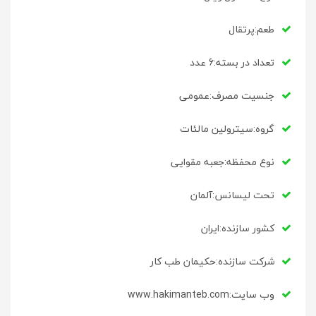
طعم:پرتقال
تعداد در بسته:6 عدد
جنسیت مصرف:عمومی
گروه:سیترولین مالئات
نوع محفظه:جعبه مقوایی
تحت لیسانس:آلمان
کشور سازنده:ایران
شرکت سازنده:حکیمان طب کار
وب سایت:www.hakimanteb.com