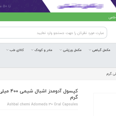
 خاص
مکمل گیاهی
مکمل ورزشی
مادر و کودک
کالای طب
کپسول آدومدز اشبال شیمی 400 م
گرم
Ashbal chemi Adomeds 30 Oral Capsules