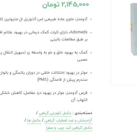
2,145,000 تومان
آدومدز، حاوی ماده طبیعی اس-آدنوزیل ال-متیونین (SAMe)
Adomeds، دارای اثرات کمک درمانی در بهبود علائم 
بر طبق مطالعات بالینی
کمک به بهبود خلق و خو به واسطه ی تسهیل انتقال پی
عصبی
موثر در بهبود اختلالات خلقی در دوران یائسگی و بانوان 
سندرم پیش از قاعدگی (PMS)
قرص آدومدز، موثر در بهبود درد مفاصل، کاهش خشکی
التهاب آن
دسته‌بندی
:
/
مکمل تقویتی گیاهی
/
/
آرامبخش و ضد اضطراب گیاهی
مکمل ها
مکمل گیاهی کبد چرب و صفرا