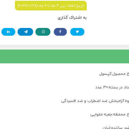
تاریخ انقضا: بین 3 ماه تا 6 ماه (2027/01/28)
به اشتراک گذاری
ع محصول:کپسول
اد در بسته:30 عدد
وه:آرامبخش ضد اضطراب و ضد افسردگی
ع محفظه:جعبه مقوایی
ر سازنده:ایران