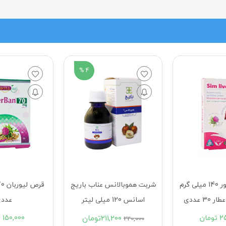
4 %
نس عناب باریج
قرص لیوربان 70 ویتاول 30
عددی
عدد
211,2
تومان
150,000
تومان
300,000
ت