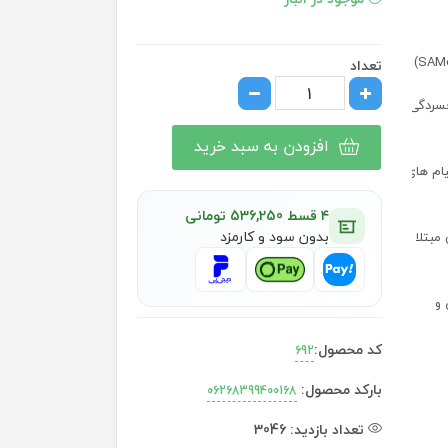
تعداد
افسردگی
افزودن به سبد خرید
ام های
۴ قسط 536,250 تومانی
بدون سود و کارمزد
مبتلا به
 و
کد محصول:
692
بارکد محصول:
06268399400168
تعداد بازدید:
3046