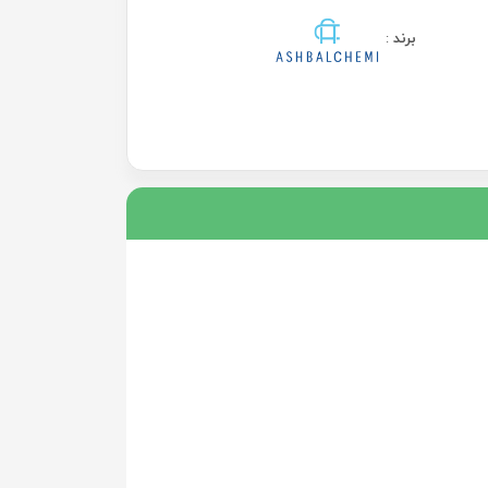
برند
: