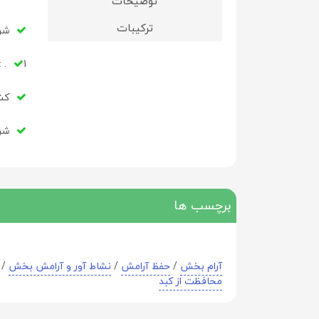
توضیحات
ترکیبات
شر
1. :حاوی 400 میلی گرم اس-آدنوزیل-ال-متیونین در هر کپسول
کشو
شر
برچسب ها
آرام بخش
/
حفظ آرامش
/
نشاط آور و آرامش بخش
/
محافظت از کبد