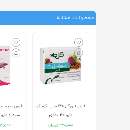
محصولات مشابه
قرص لیورگل 140 میلی گرم گل
قرص سیم لیور 140 میلی گرم
شربت هموبالا
ددی
سیمرغ دارو عطار 30 عددی
اسانس 120 میلی‎ لیتر
360
تومان
256,500
تومان
00
220,000