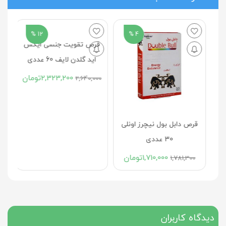
12 %
4 %
قرص دابل بول نیچرز اونلی
قرص تقویت جنسی ایکس
30 عددی
اید گلدن لایف 60 عددی
1,710,000
تومان
2,323,200
تومان
2,640,000
1,781,300
دیدگاه کاربران