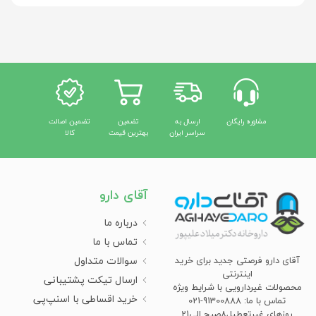
مشاوره رایگان
ارسال به
تضمین
تضمین اصالت
سراسر ایران
بهترین قیمت
کالا
آقای دارو
درباره ما
تماس با ما
سوالات متداول
آقای دارو فرصتی جدید برای خرید
اینترنتی
ارسال تیکت پشتیبانی
محصولات غیردارویی با شرایط ویژه
خرید اقساطی با اسنپ‌پی
تماس با ما: 91300888-021
روزهای غیرتعطیل8صبح الی21