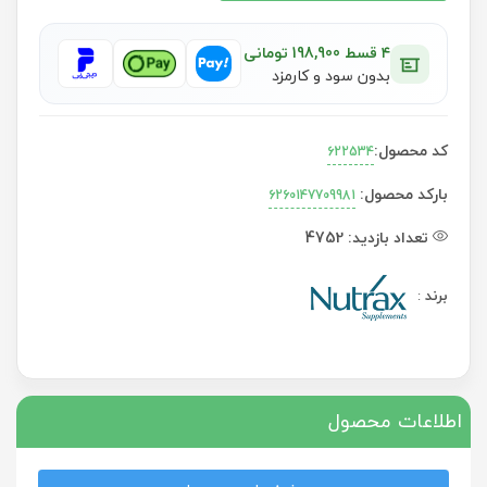
۴ قسط 198,900 تومانی
بدون سود و کارمزد
کد محصول:
622534
بارکد محصول:
6260147709981
تعداد بازدید:
4752
برند
:
اطلاعات محصول