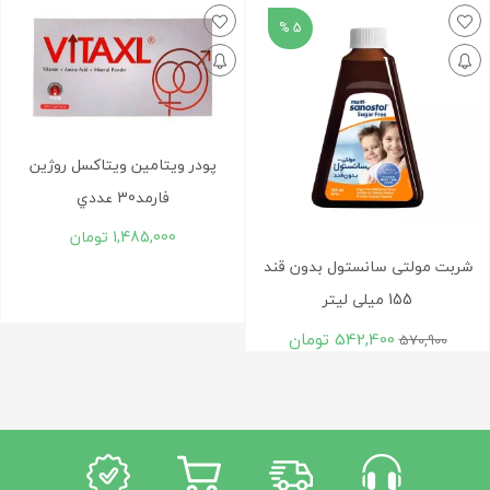
5 %
پودر ویتامین ويتاکسل روژين
فارمد30 عددي
1,485,000
تومان
شربت مولتی سانستول بدون قند
155 میلی لیتر
542,400
تومان
570,900