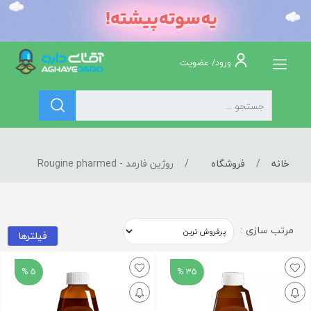
ورود/ عضویت
خانه
فروشگاه
روژین فارمد - Rougine pharmed
مرتب سازی :
فیلترها
5 %
35 %