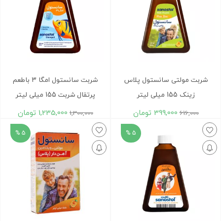
شربت مولتی سانستول پلاس
شربت سانستول امگا 3 باطعم
زینک 155 میلی لیتر
پرتقال شربت 155 میلی لیتر
399,000
تومان
1,235,000
تومان
1,300,000
616,000
5 %
5 %