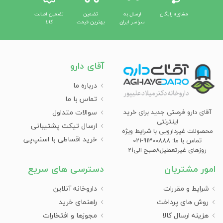
مشاوره رایگان
ارسال به
تضمین
تضمین اصالت
سراسر ایران
بهترین قیمت
کالا
آقای دارو
درباره ما
تماس با ما
سوالات متداول
آقای دارو فرصتی جدید برای خرید
اینترنتی
ارسال تیکت پشتیبانی
محصولات غیردارویی با شرایط ویژه
خرید اقساطی با اسنپ‌پی
تماس با ما: 91300888-021
روزهای غیرتعطیل8صبح الی21
امور مشتریان
دسترسی های سریع
شرایط و مقررات
داروخانه آنلاین
روش های پرداخت
راهنمای خرید
هزینه ارسال کالا
مجوزها و افتخارات