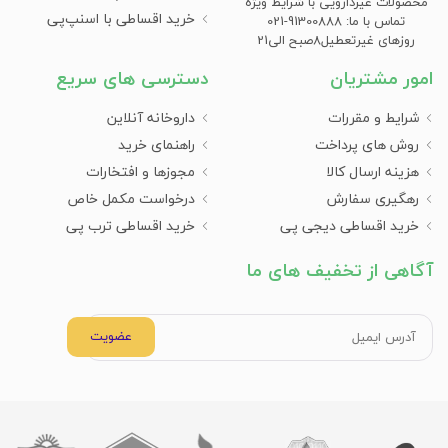
محصولات غیردارویی با شرایط ویژه
خرید اقساطی با اسنپ‌پی
تماس با ما: 91300888-021
روزهای غیرتعطیل8صبح الی21
امور مشتریان
دسترسی های سریع
شرایط و مقررات
داروخانه آنلاین
روش های پرداخت
راهنمای خرید
هزینه ارسال کالا
مجوزها و افتخارات
رهگیری سفارش
درخواست مکمل خاص
خرید اقساطی دیجی پی
خرید اقساطی ترب پی
آگاهی از تخفیف های ما
عضویت