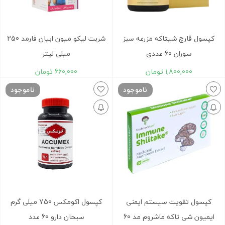
کپسول قارچ شیتاکه مزرعه سبز
شربت لیکو میون ابیان فارمد 250
سوران 60 عددی
میلی لیتر
1,800,000
تومان
660,000
تومان
ناموجود
ناموجود
کپسول تقویت سیستم ایمنی
کپسول اکومکس 750 میلی گرم
ایمیون شی تاکه ماشروم مد 60
سبحان دارو 60 عدد