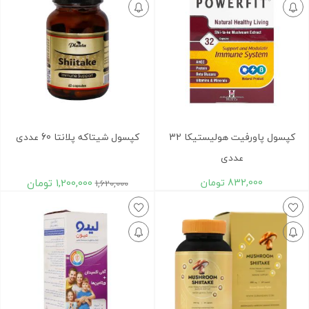
کپسول پاورفیت هولیستیکا 32
کپسول شیتاکه پلانتا 60 عددی
عددی
832,000
تومان
1,200,000
تومان
1,620,000