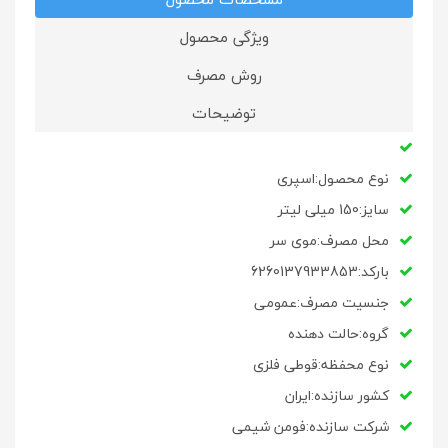
ویژگی محصول
روش مصرف
توضیحات
نوع محصول:اسپری
سایز:150 میلی لیتر
محل مصرف:موی سر
بارکد:6260137933853
جنسیت مصرف:عمومی
گروه:حالت دهنده
نوع محفظه:قوطی فلزی
کشور سازنده:ایران
شرکت سازنده:فومن شیمی