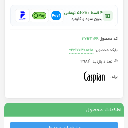
۴ قسط 56,250 تومانی
بدون سود و کارمزد
کد محصول:
37933044
بارکد محصول:
6269771300595
تعداد بازدید:
3984
برند
:
اطلاعات محصول
مشخصات محصول