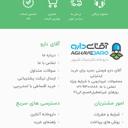
مشاوره رایگان
ارسال به
تضمین
تضمین اصالت
سراسر ایران
بهترین قیمت
کالا
آقای دارو
درباره ما
تماس با ما
سوالات متداول
آقای دارو فرصتی جدید برای خرید
اینترنتی
ارسال تیکت پشتیبانی
محصولات غیردارویی با شرایط ویژه
خرید اقساطی با اسنپ‌پی
تماس با ما: 91300888-021
روزهای غیرتعطیل8صبح الی21
امور مشتریان
دسترسی های سریع
شرایط و مقررات
داروخانه آنلاین
روش های پرداخت
راهنمای خرید