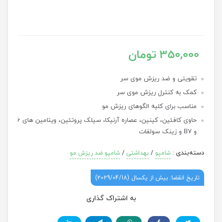
350,000 تومان
تقویتی و ضد ریزش موی سر
کمک به کنترل ریزش موی سر
مناسب برای کلیه الگوهای ریزش مو
حاوی کافئین، کینین، عصاره آرنیکا، سیلک پروتئین، ویتامین های B6
و B7 و زینک سولفات
دسته‌بندی
:
/
/
شامپو
بهداشتی
شامپو ضد ریزش مو
تاریخ انقضا: بیش از یکسال (2029/04/18)
به اشتراک گذاری