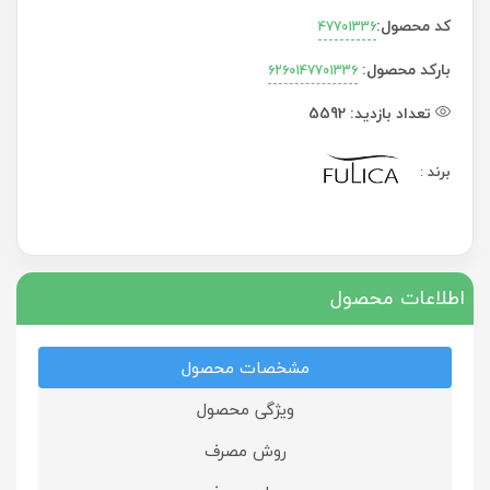
کد محصول:
47701336
بارکد محصول:
6260147701336
تعداد بازدید:
5592
برند
:
اطلاعات محصول
مشخصات محصول
ویژگی محصول
روش مصرف