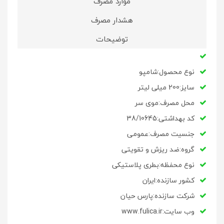
موارد مصرف
هشدار مصرف
توضیحات
نوع محصول:شامپو
سایز:200 میلی لیتر
محل مصرف:موی سر
کد بهداشتی:38/10645
جنسیت مصرف:عمومی
گروه:ضد ریزش و تقویتی
نوع محفظه:بطری پلاستیکی
کشور سازنده:ایران
شرکت سازنده:پارس حیان
وب سایت:www.fulica.ir