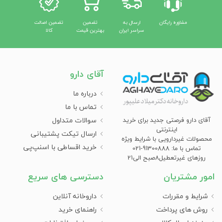
مشاوره رایگان
ارسال به
تضمین
تضمین اصالت
سراسر ایران
بهترین قیمت
کالا
آقای دارو
درباره ما
تماس با ما
سوالات متداول
آقای دارو فرصتی جدید برای خرید
اینترنتی
ارسال تیکت پشتیبانی
محصولات غیردارویی با شرایط ویژه
خرید اقساطی با اسنپ‌پی
تماس با ما: 91300888-021
روزهای غیرتعطیل8صبح الی21
امور مشتریان
دسترسی های سریع
شرایط و مقررات
داروخانه آنلاین
روش های پرداخت
راهنمای خرید