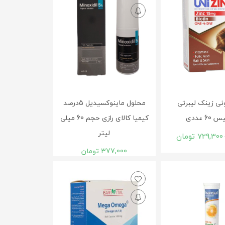
ی زینک لیبرتی
محلول ماينوکسيديل 5درصد
6 عددی
کيميا کالای رازی حجم 60 ميلی
لیتر
729,300
تومان
377,000
تومان