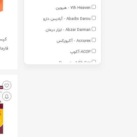
7th Heaven - هیوین
Abadis Darou - آبادیس دارو
Abzar Darman - ابزار درمان
کپسو
Accurex - آکیورکس
فارماژلی
ACOP-آکوپ
Adib Exir - ادیب اکسیر
Adra - آدرا
Advantage - ادونتج
Advay - ادوای
Alamo - آالامو
Arezi - آرضی
Arian Gostar - آرین گستر