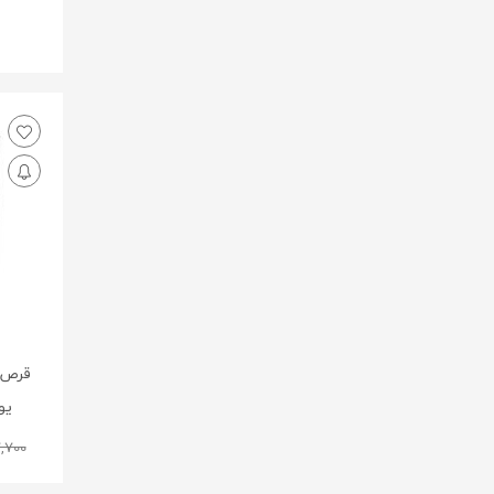
Behsazan - بهسازان
Behvazan - بهوازان
Bergamia - برگامویا
Biofed - بایوفد
Biophyta - بیوفیتا
Bioriginal - بایورجینال
Blephamed - بلفامد
Body Respect - بادی رسپکت
Bonyan Kasra Seresht Salamat -
بنیان کسری سرشت سلامت
یورو
Booali Daroo - بوعلی دارو
,700
Captosider - کپتوسیدر
Carusos Natural Health - کاروسوس