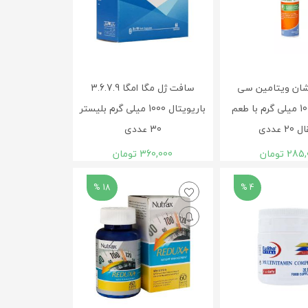
ان ویتامین سی
سافت ژل مگا امگا 3.6.7.9
هانسال 1000 میلی گرم با طعم
باریویتال 1000 میلی گرم بلیستر
2 عددی
30 عددی
285,
تومان
360,000
تومان
18 %
4 %