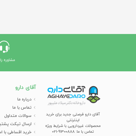
نچرال هلث
Centrovit - سنتروویت
Chemtech Laboratories - کمتک
لابراتوریز
Citoderm - سیتودرم
Collagenax - کلاژناکس
مشاوره را
Cosmecology - کازموکولوژی
Daya Darou - دایا دارو
آقای دارو
Dayonix Pharma - دایونیکس فارما
Deep Sense - دیپ سنس
درباره ما
تماس با ما
Delban-دلبان
آقای دارو فرصتی جدید برای خرید
سوالات متداول
اینترنتی
Dentol - دنتول
ارسال تیکت پشتی
محصولات غیردارویی با شرایط ویژه
Dermosis - درموسیس
تماس با ما: 91300888-021
خرید اقساطی با ا