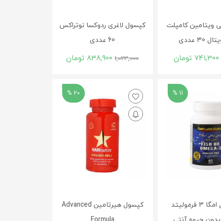
 ویتامین کامپلت
کپسول لاغری ردوکسا نوتراکس
 30 عددی
60 عددی
741,300
تومان
838,900
تومان
1,023,000
20 %
11 %
سافت ژل امگا 3 فرمولیتد
کپسول هیرتامین Advanced
بدون جیوه آنتی
Formula