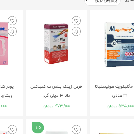
مگنیفورت هولیستیکا
قرص زینک پلاس ب کمپلکس
پودر کلا
32 عددی
دانا 10 میلی گرم
ویشارد ساش
535,00
تومان
473,900
تومان
,000
5 %