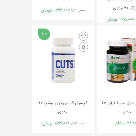
60 عددی
1,296,000
تومان
1,620,000
965,000
تومان
6 %
قرص لاغری هزال سینا فرآور 60
کپسول کاتس تری عرشیا 60
عددی
عددی
595,
تومان
599,000
تومان
634,000