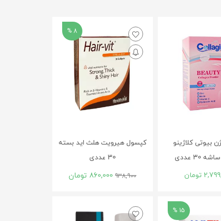
8 %
ژن بیوتی کلاژینو
کپسول هیرویت هلث اید بسته
ه 30 عددی
30 عددی
2,799
تومان
860,000
تومان
938,900
15 %