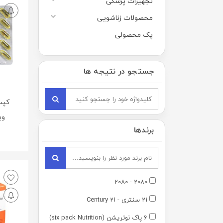
تجهیزات پزشکی
محصولات زناشویی
پک محصولی
جستجو در نتیجه ها
ویو
برندها
2080 - 2080
21 سنتری - 21 Century
6 پاک نوتریشن (six pack Nutrition)