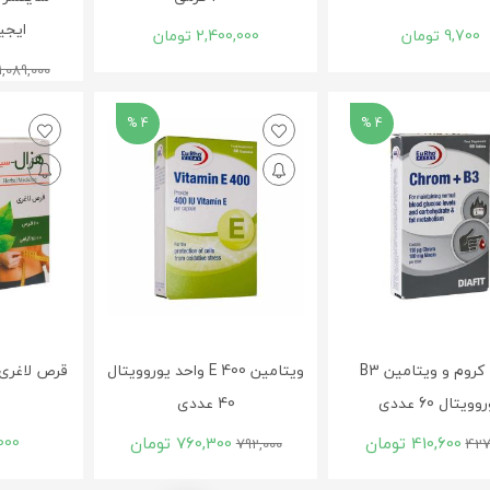
ایجینگ 
9,700
تومان
2,400,000
تومان
1,089,000
4 %
4 %
قرص کروم و ویتامین B3
ویتامین E 400 واحد یوروویتال
ویتال 60 عددی
40 عددی
410,600
تومان
760,300
تومان
000
792,000
427