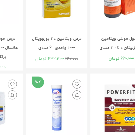
ل مولتی ویتامین
قرص ویتامین د3 یوروویتال
قرص جوش
تان دانا 30 عددی
1000 واحدی 60 عددی
پرتقال 0
660,000
تومان
232,300
تومان
242,000
000
4 %