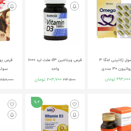
کپسول ژلاتینی امگا 3
قرص ویتامین d3 هلث اید 1000
قرص یون
اتیون 30 عددی
واحد
سوئیس 0
693,000
تومان
203,700
تومان
858,000
214,500
4 %