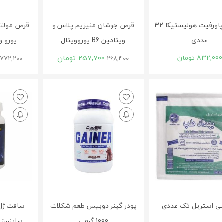
کپسول پاورفیت هولیستیکا 32
قرص جوشان منیزیم پلاس و
قرص مولتی
عددی
ویتامین B6 یوروویتال
یورو ویتال
832,000
تومان
257,700
تومان
772,200
268,400
بی استریل تک عددی
پودر گینر دوبیس طعم شکلات
1000 گرمی
ساینسز 