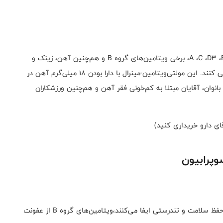
با دارا بودن ویتامین‌های A ،C ،D3 ،E، برخی ویتامین‌های گروه B و هم‌چنین آهن، زینک و
کلسیم در تامین‌ نیاز روزانه بدن به این مواد مغذی کمک می کنند. این مولتی‌‌ویتامین-مینرال با دارا بودن 18 میلی‌گرم آهن در
انوان، آقایان مبتلا به کم‌خونی فقر آهن و هم‌چنین ورزشکاران
قای دارو خریداری کنید)
وپرابیون
محلول در آب بوده و نقش مهمی در حفظ سلامت و تندرستی ایفا می‌کنند،ویتامین‌های گروه B از عفونت‌