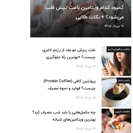
کمبود کدام ویتامین باعث تپش قلب
می‌شود؟ + نکات طلایی
16 مرداد 1405
علت ریزش مو بعد از رژیم لاغری
مراقبت و نگهداری از مو
چیست؟ +بهترین راه جلوگیری
16 مرداد 1405
پروتئین کافی (Protein Coffee)
تناسب اندام
چیست؟ فواید و نحوه مصرف
15 مرداد 1405
چه مکمل‌هایی را باید شب مصرف کرد؟
اطلاعات دارویی
بهترین ویتامین‌های شبانه
14 مرداد 1405