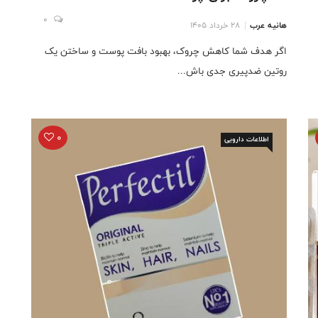
0
هانیه عرب
28 خرداد 1405
اگر هدف شما کاهش چروک، بهبود بافت پوست و ساختن یک
روتین ضدپیری جدی باش...
0
اطلاعات دارویی