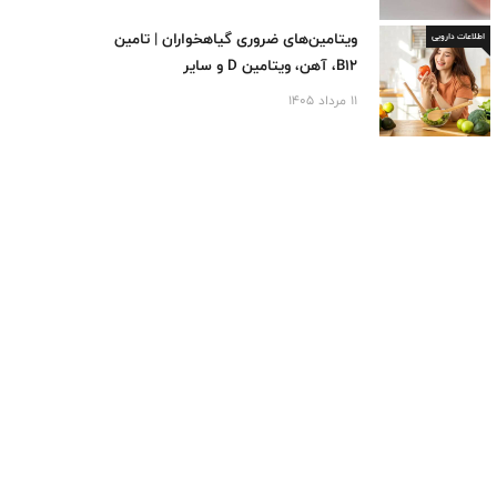
ویتامین‌های ضروری گیاهخواران | تامین
اطلاعات دارویی
B12، آهن، ویتامین D و سایر
ریزمغذی‌ها
11 مرداد 1405