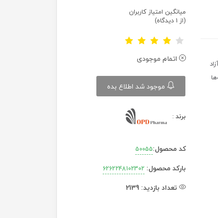
میانگین امتیاز کاربران
(از 1 دیدگاه)
اتمام موجودی
زاد
ها
موجود شد اطلاع بده
برند
:
کد محصول:
50055
بارکد محصول:
6262248102302
تعداد بازدید:
2139