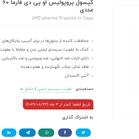
کپسول پروپولیس او پی دی فارما 60
عددی
OPD pharma Propolis 60 Caps
محافظت کننده از سلول‌ها در برابر آسیب رادیکال‌های آ
کمک به تقویت سیستم ایمنی بدن و مقابله با عفونت‌
دارای اثرات ضد التهابی، ضد ویروسی و ضد باکتریایی
فاقد شکر، نمک، نگهدارنده و طعم دهنده
آنتی اکسیدان
دسته‌بندی
:
/
تقویت سیستم ایمنی
مکمل ها
تاریخ انقضا: کمتر از 3 ماه (2026/08/23)
به اشتراک گذاری