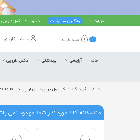
درباره ما
رهگیری سفارشات
درخواست مکمل دارویی
حساب کاربری
سبد خرید
0
خانه
آرایشی
بهداشتی
مکمل دارویی
خانه
فروشگاه
کپسول پروپولیس او پی دی فارما 60 عددی
متاسفانه کالا مورد نظر شما موجود نمی با
4 %