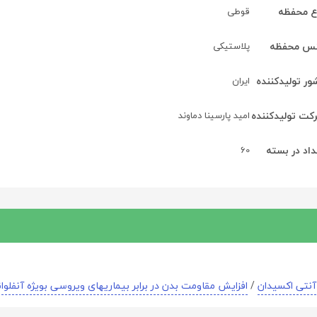
ع محفظه
قوطی
س محفظه
پلاستیکی
ر تولید‎کننده
ایران
ت تولید‎کننده
امید پارسینا دماوند
داد در بسته
60
آنتی اکسیدان
/
افزایش مقاومت بدن در برابر بیماریهای ویروسی بویژه آنفلوان