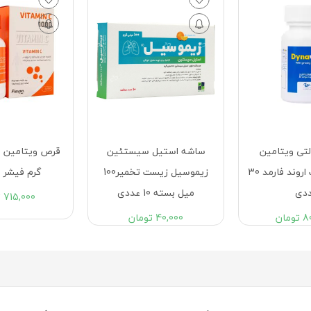
تی ویتامین
ساشه استيل سيستئين
دایناول زیست اروند فارمد 30
زيموسيل زیست تخمیر100
گرم فیشر 
دی
ميل بسته 10 عددی
715,000
ت
8
تومان
40,000
تومان