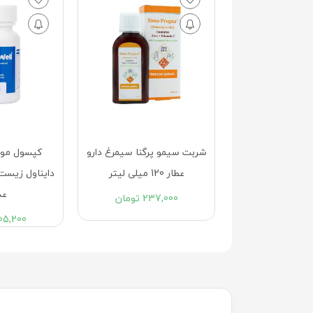
ک هیستیدین و
شربت سیمو پرگنا سیمرغ دارو
کپسول مول
ویتامین C یوروویتال 60
عطار 120 میلی لیتر
عددی
عد
237,000
تومان
485,76
تومان
05,200