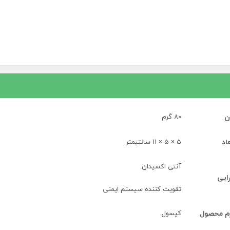
ن
80 گرم
اد
5 × 5 × 11 سانتیمتر
آنتی اکسیدان
رایی
تقویت کننده سیستم ایمنی
م محصول
کپسول