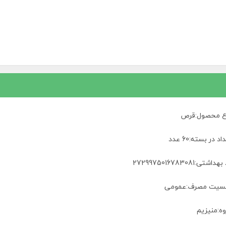
ع محصول:قرص
اد در بسته:60 عدد
داشتی:2729975016783081
سیت مصرف:عمومی
وه:منیزیم