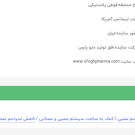
ع محفظه:قوطی پلاستیکی
ت لیسانس:آمریکا
ر سازنده:ایران
کت سازنده:افق تولید دارو پارس
ت:www.ofoghpharma.com
م عصبی
/
کمک به سلامت سیستم عصبی و عضلانی
/
کاهش اسپاسم عضل