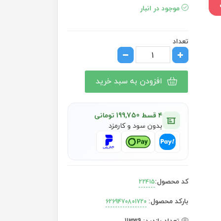
موجود در انبار
تعداد
افزودن به سبد خرید
۴ قسط 199,750 تومانی
بدون سود و کارمزد
کد محصول:
22415
بارکد محصول:
6269470801720
تعداد بازدید:
11339