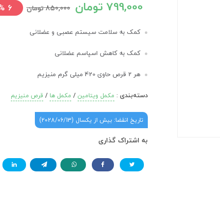
799,000 تومان
%
6
850,000 تومان
کمک به سلامت سیستم عصبی و عضلانی
کمک به کاهش اسپاسم عضلانی
هر 2 قرص حاوی 420 میلی گرم منیزیم
دسته‌بندی
:
/
/
مکمل ویتامین
مکمل ها
قرص منیزیم
تاریخ انقضا: بیش از یکسال (2028/06/13)
به اشتراک گذاری