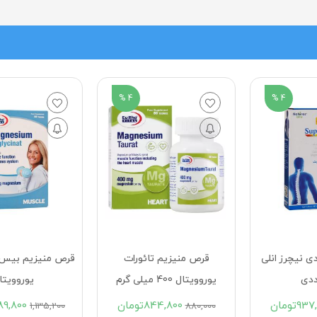
4 %
4 %
یم تائورات
قرص منیزیم بیس گلایسینات
یوروویتال
عدد
844,8
تومان
1,089,800
تومان
465,300
ت
1,135,200