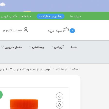
درباره ما
رهگیری سفارشات
درخواست مکمل دارویی
حساب کاربری
سبد خرید
0
خانه
آرایشی
بهداشتی
مکمل دارویی
خانه
فروشگاه
قرص منیزیم و ویتامین ب 6 مگنوم ویتامینز 60 عددی
ف