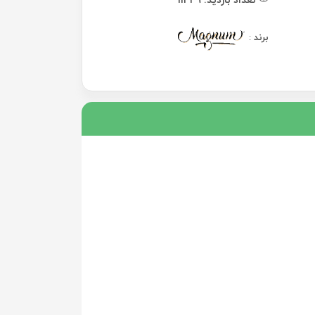
برند
: