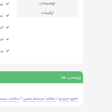
توضیحات
نو
ترکیبات
تح
کشو
شر
وب سای
برچسب ها
حاوی منیزیم
/
عملکرد سیستم عصبی
/
سلامت سیست