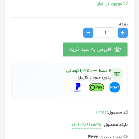
موجود در انبار
تعداد
افزودن به سبد خرید
۴ قسط 1,025,000 تومانی
بدون سود و کارمزد
کد محصول:
62352
بارکد محصول:
06262389600535
تعداد بازدید:
4322