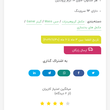
هر اسکوپ حاوی 10 گرم پروتئین
دارای 94 سروینگ
دسته‌بندی
:
/
/
/
مکمل کربوهیدرات
مس Mass
گینر Gainer
مکمل های بدنسازی
تاریخ انقضا: بین 3 ماه تا 6 ماه (2026/11/30)
ارسال رایگان
به اشتراک گذاری
میانگین امتیاز کاربران
(از 2 دیدگاه)