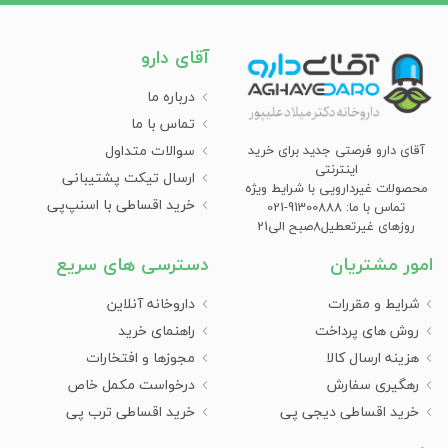
آقای دارو
درباره ما
تماس با ما
سوالات متداول
آقای دارو فرصتی جدید برای خرید
اینترنتی
ارسال تیکت پشتیبانی
محصولات غیردارویی با شرایط ویژه
خرید اقساطی با اسنپ‌پی
تماس با ما: 91300888-021
روزهای غیرتعطیل8صبح الی21
امور مشتریان
دسترسی های سریع
شرایط و مقررات
داروخانه آنلاین
روش های پرداخت
راهنمای خرید
هزینه ارسال کالا
مجوزها و افتخارات
رهگیری سفارش
درخواست مکمل خاص
خرید اقساطی دیجی پی
خرید اقساطی ترب پی