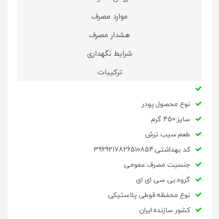
موارد مصرف
هشدار مصرف
شرایط نگهداری
ترکیبات
نوع محصول:پودر
سایز:450 گرم
طعم:سیب ترش
کد بهداشتی:3969217826510854
جنسیت مصرف:عمومی
گروه:بی سی ای ای
نوع محفظه:قوطی پلاستیکی
کشور سازنده:ایران