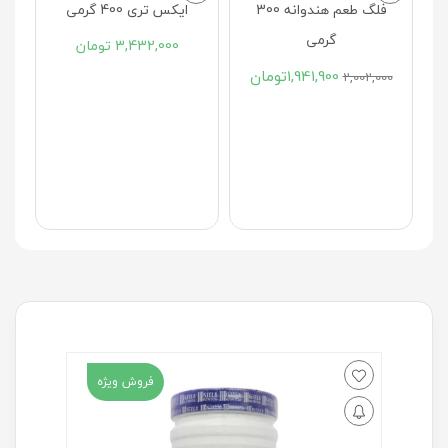
قال 450
فلگ طعم هندوانه 300
ایکس تری 400 گرمی
گرمی
3,432,000
تومان
ن
1,941,900
تومان
2,002,000
فروش ویژه