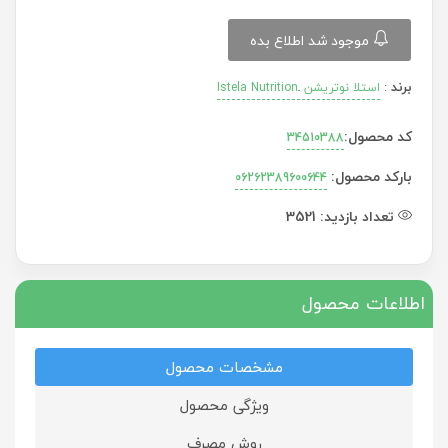
موجود شد اطلاع بده
برند
:
استلا نوتریشن ـIstela Nutrition
کد محصول:
34510388
بارکد محصول:
06262389600644
تعداد بازدید:
3521
اطلاعات محصول
مشخصات محصول
ویژگی محصول
روش مصرف