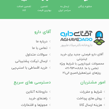
مشاوره رایگان
ارسال به
تضمین
تضمین اصالت
سراسر ایران
بهترین قیمت
کالا
آقای دارو
درباره ما
تماس با ما
سوالات متداول
آقای دارو فرصتی جدید برای خرید
اینترنتی
ارسال تیکت پشتیبانی
محصولات غیردارویی با شرایط ویژه
خرید اقساطی با اسنپ‌پی
تماس با ما: 91300888-021
روزهای غیرتعطیل8صبح الی21
امور مشتریان
دسترسی های سریع
شرایط و مقررات
داروخانه آنلاین
روش های پرداخت
راهنمای خرید
هزینه ارسال کالا
مجوزها و افتخارات