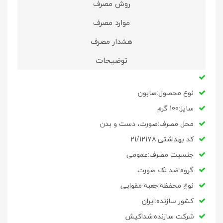
روش مصرف
موارد مصرف
هشدار مصرف
توضیحات
نوع محصول:صابون
سایز:100 گرم
محل مصرف:صورت، دست و بدن
کد بهداشتی:21/12178
جنسیت مصرف:عمومی
گروه:ضد لک صورت
نوع محفظه:جعبه مقوایی
کشور سازنده:ایران
شرکت سازنده:شداکیش