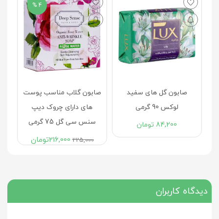
4 %
ص
ب
سن
صابون گل های سفید
صابون گلاب مناسب پوست
لوکس 90 گرمی
های دارای چروک دیپ
سنس سی گل 75 گرمی
84,200
تومان
216,000
تومان
225,000
دیدگاه کاربران