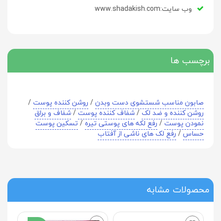
وب سایت:www.shadakish.com
برچسب ها
صابون مناسب شستشوی دست وبدن
/
روشن کننده پوست
/
روشن کننده و ضد لک
/
شفاف کننده پوست
/
شفاف و براق
نمودن پوست
/
رفع لکه های پوستی تیره
/
تسکین پوست
حساس
/
رفع لک های ناشی از آفتاب
محصولات مشابه