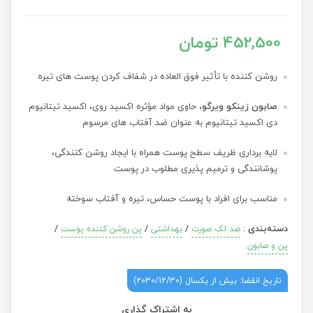
452,500 تومان
روشن کننده با تأثیر فوق العاده در شفاف کردن پوست های تیره
صابون زینکو ویرگو
، حاوی مواد مؤثره اکسید روی، اکسید تیتانیوم و
دی اکسید تیتانیوم به عنوان ضد آفتاب های مرسوم
لایه برداری ظریف سطح پوست همراه با ایجاد روشن کنندگی،
پوشانندگی و ترمیم پذیری مطلوب در پوست
مناسب برای افراد با پوست حساس، تیره و آفتاب سوخته
دسته‌بندی
:
/
/
/
ضد لک صورت
بهداشتی
پن روشن کننده پوست
پن و صابون
تاریخ انقضا: بیش از یکسال (2030/12/30)
به اشتراک گذاری