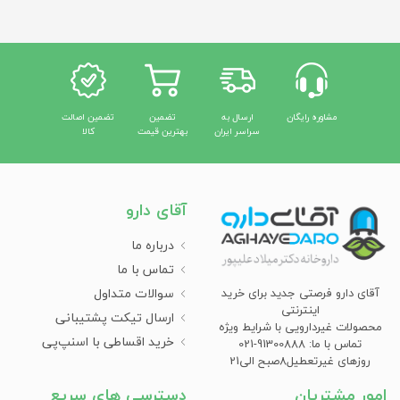
مشاوره رایگان
ارسال به
تضمین
تضمین اصالت
سراسر ایران
بهترین قیمت
کالا
آقای دارو
درباره ما
تماس با ما
سوالات متداول
آقای دارو فرصتی جدید برای خرید
اینترنتی
ارسال تیکت پشتیبانی
محصولات غیردارویی با شرایط ویژه
خرید اقساطی با اسنپ‌پی
تماس با ما: 91300888-021
روزهای غیرتعطیل8صبح الی21
امور مشتریان
دسترسی های سریع