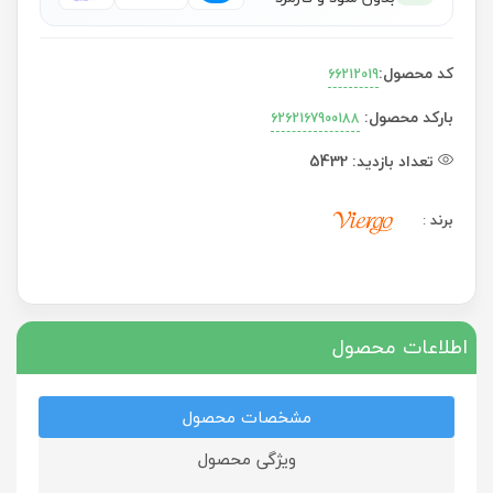
کد محصول:
66212019
بارکد محصول:
6262167900188
تعداد بازدید:
5432
برند
:
اطلاعات محصول
مشخصات محصول
ویژگی محصول