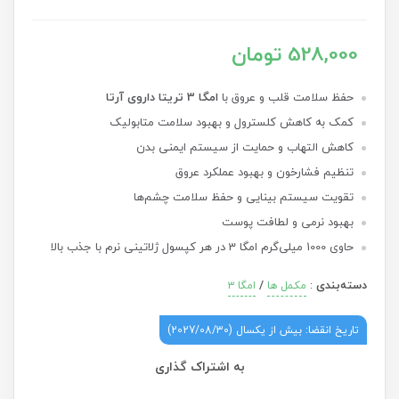
528,000 تومان
حفظ سلامت قلب و عروق با
امگا 3 تریتا داروی آرتا
کمک به کاهش کلسترول و بهبود سلامت متابولیک
کاهش التهاب و حمایت از سیستم ایمنی بدن
تنظیم فشارخون و بهبود عملکرد عروق
تقویت سیستم بینایی و حفظ سلامت چشم‌ها
بهبود نرمی و لطافت پوست
حاوی 1000 میلی‌گرم امگا 3 در هر کپسول ژلاتینی نرم با جذب بالا
دسته‌بندی
:
/
مکمل ها
امگا ۳
تاریخ انقضا: بیش از یکسال (2027/08/30)
به اشتراک گذاری