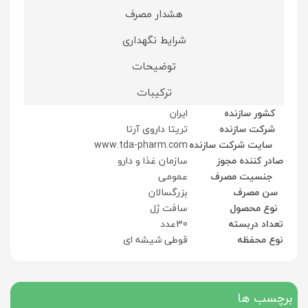
هشدار مصرف
شرایط نگهداری
توضیحات
ترکیبات
کشور سازنده
ایران
شرکت سازنده
تریتا داروی آرتا
سایت شرکت سازنده
www.tda-pharm.com
صادر کننده مجوز
سازمان غذا و دارو
جنسیت مصرف
عمومی
سن مصرف
بزرگسالان
نوع محصول
سافت ژل
تعداد دربسته
30عدد
نوع محفظه
قوطی شیشه ای
برچسب ها