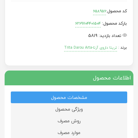
کد محصول:
658956
بارکد محصول:
6269704401504
تعداد بازدید:
5819
برند
:
تریتا داروی آرتا-Trita Darou Arta
اطلاعات محصول
مشخصات محصول
ویژگی محصول
روش مصرف
موارد مصرف