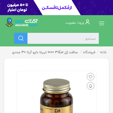
ورود/ عضویت
خانه
فروشگاه
سافت ژل امگا3 1000 تریتا دارو آرتا 30 عددی