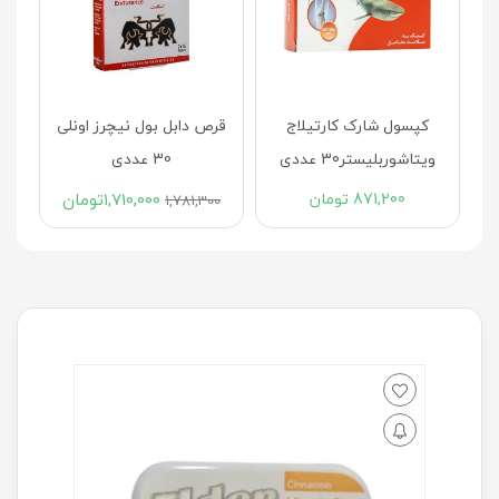
ن
کپسول شارک کارتیلاج
قرص دابل بول نیچرز اونلی
ویتاشوربلیستر30 عددی
30 عددی
871,200
تومان
1,710,000
تومان
1,781,300