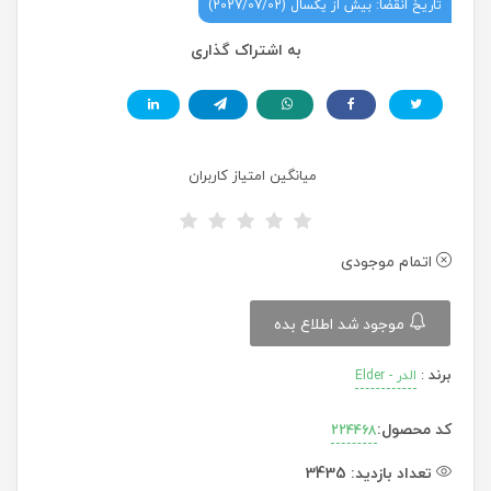
تاریخ انقضا: بیش از یکسال (2027/07/02)
به اشتراک گذاری
میانگین امتیاز کاربران
اتمام موجودی
موجود شد اطلاع بده
برند
:
الدر - Elder
کد محصول:
224468
تعداد بازدید:
3435