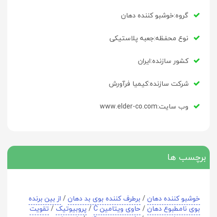
گروه:خوشبو کننده دهان
نوع محفظه:جعبه پلاستیکی
کشور سازنده:ایران
شرکت سازنده:کیمیا فرآورش
وب سایت:www.elder-co.com
برچسب ها
خوشبو کننده دهان
/
برطرف کننده بوی بد دهان
/
از بین برنده
بوی نامطبوع دهان
/
حاوی ویتامین C
/
پروبیوتیک
/
تقویت