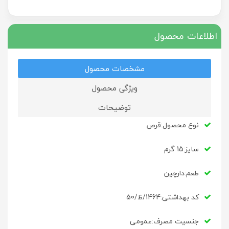
اطلاعات محصول
مشخصات محصول
ویژگی محصول
توضیحات
نوع محصول:قرص
سایز:15 گرم
طعم:دارچین
کد بهداشتی:1464/ظ/50
جنسیت مصرف:عمومی