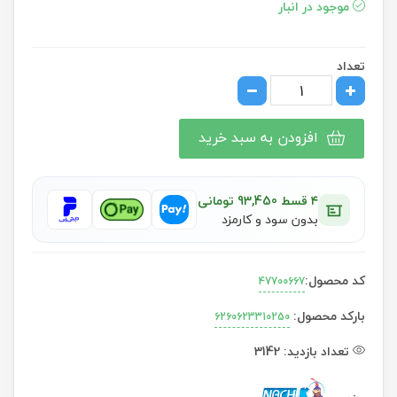
موجود در انبار
تعداد
افزودن به سبد خرید
۴ قسط 93,450 تومانی
بدون سود و کارمزد
کد محصول:
47700667
بارکد محصول:
6260623310250
تعداد بازدید:
3142