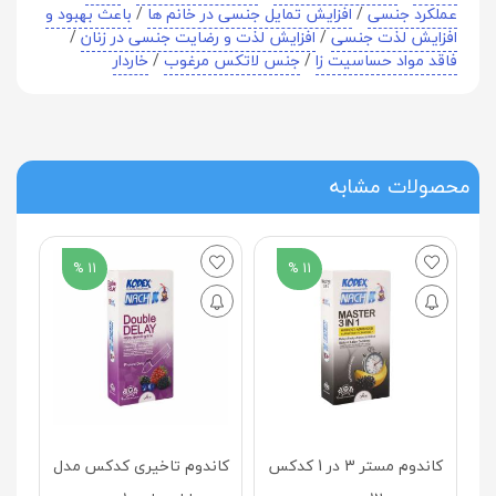
عملکرد جنسی
/
افزایش تمایل جنسی در خانم ها
/
باعث بهبود و
افزایش لذت جنسی
/
افزایش لذت و رضایت جنسی در زنان
/
فاقد مواد حساسیت زا
/
جنس لاتکس مرغوب
/
خاردار
محصولات مشابه
11 %
11 %
ک
0
کاندوم مستر 3 در 1 کدکس
کاندوم تاخیری کدکس مدل