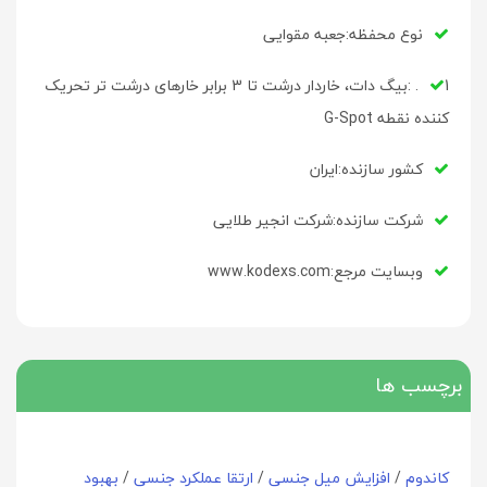
نوع محفظه:جعبه مقوایی
1. :بیگ دات، خاردار درشت تا 3 برابر خارهای درشت تر تحریک
کننده نقطه G-Spot
کشور سازنده:ایران
شرکت سازنده:شرکت انجیر طلایی
وبسایت مرجع:www.kodexs.com
برچسب ها
کاندوم
/
افزایش میل جنسی
/
ارتقا عملکرد جنسی
/
بهبود