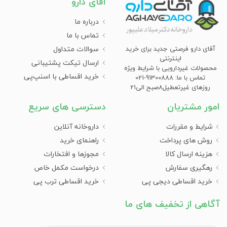
آقای دارو
درباره ما
تماس با ما
سوالات متداول
آقای دارو فرصتی جدید برای خرید
اینترنتی
ارسال تیکت پشتیبانی
محصولات غیردارویی با شرایط ویژه
خرید اقساطی با اسنپ‌پی
تماس با ما: 91300888-021
روزهای غیرتعطیل8صبح الی21
امور مشتریان
دسترسی های سریع
شرایط و مقررات
داروخانه آنلاین
روش های پرداخت
راهنمای خرید
هزینه ارسال کالا
مجوزها و افتخارات
رهگیری سفارش
درخواست مکمل خاص
خرید اقساطی دیجی پی
خرید اقساطی ترب پی
آگاهی از تخفیف های ما