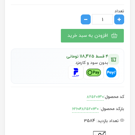
تعداد
افزودن به سبد خرید
۴ قسط 118,475 تومانی
بدون سود و کارمزد
کد محصول:
82520630
بارکد محصول:
6260482520630
تعداد بازدید:
3584