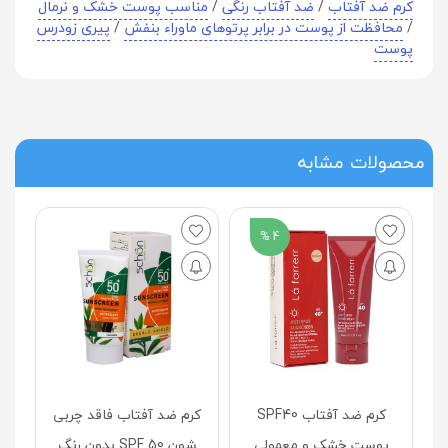
کرم ضد آفتاب
/
ضد آفتاب رنگی
/
مناسب پوست خشک و نرمال
/
محافظت از پوست در برابر پرتوهای ماوراء بنفش
/
پیری زودرس
پوست
محصولات مشابه
4 %
کر
0
 spf60
کرم ضد آفتاب SPF40
کرم ضد آفتاب فاقد چربی
حجم
پوست خشک و معمولی
شون SPF 50 بدون رنگ