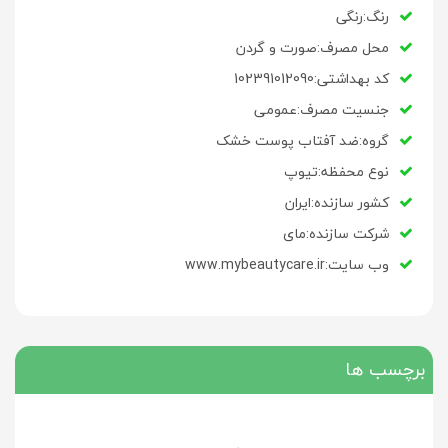
رنگ:رنگی
محل مصرف:صورت و گردن
کد بهداشتی:102391012090
جنسیت مصرف:عمومی
گروه:ضد آفتاب پوست خشک
نوع محفظه:تیوپ
کشور سازنده:ایران
شرکت سازنده:مای
وب سایت:www.mybeautycare.ir
برچسب ها