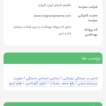
مگنوم فارمای ایران (ایران)
شرکت سازنده
سایت کمپانی
www.magnumpharma.com
سازنده
دارای کد پروانه بهداشت و لیبل اصالت سازمان
کد پروانه
غذا و دارو
بهداشتی
برچسب ها
تاخیر در خستگی عضلانی
/
تسکین احساس خستگی
/
تقویت
سیستم ایمنی
/
رفع ضعف عضلات
/
حاوی گلوتامین
/
طعم لیمو