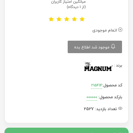
میانگین امتیاز کاربران
(از 1 دیدگاه)
اتمام موجودی
موجود شد اطلاع بده
برند
:
کد محصول:
215414
بارکد محصول:
000000
تعداد بازدید:
2527