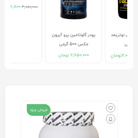
2,956,800
تومان
00
3,080,000
د
پودر گلوتامین پرو آیرون
مکس 500 گرمی
2,850,000
تومان
فروش ویژه