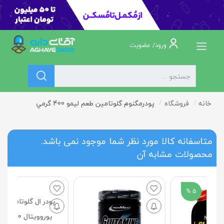
ورود/ عضویت
خانه
فروشگاه
پودرمگنوم گلوتامين طعم لیمو 400 گرمي
متاسفانه کالا مورد نظر شما موجود نمی باشد.
محصولات مشابه آن
4 %
پودر ال گلوتامین 5000
یوروویتال 300 گرمی