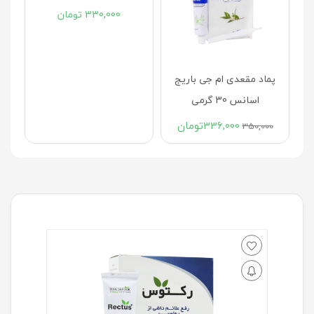
پماد مقعدی ام جی باریج
پماد هموروهرب گل دارو 30
اسانس 30 گرمی
گرمی
336,000
تومان
330,000
تومان
350,000