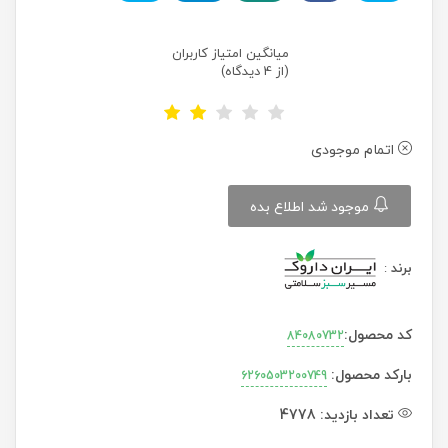
میانگین امتیاز کاربران
(از 4 دیدگاه)
اتمام موجودی
موجود شد اطلاع بده
برند
:
کد محصول:
84080732
بارکد محصول:
6260503200749
تعداد بازدید:
4778