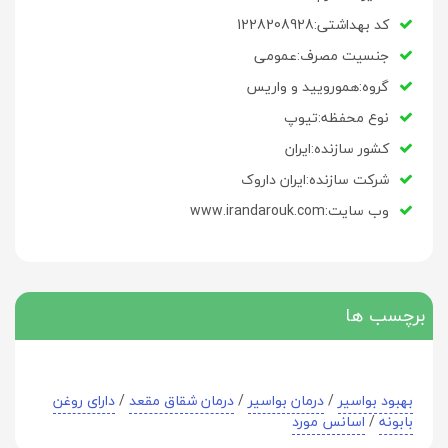
کد بهداشتی:1228208928
جنسیت مصرف:عمومی
گروه:همورویید و واریس
نوع محفظه:تیوپ
کشور سازنده:ایران
شرکت سازنده:ایران داروک
وب سایت:www.irandarouk.com
برچسب ها
بهبود بواسیر
/
درمان بواسیر
/
درمان شقاق مقعد
/
دارای روغن
بابونه
/
اسانس مورد