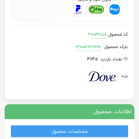
کد محصول:
37073885
بارکد محصول:
6260526419678
تعداد بازدید:
4645
برند
:
اطلاعات محصول
مشخصات محصول