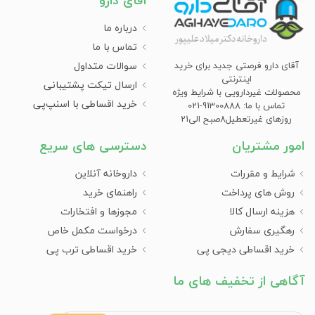
آقای دارو
درباره ما
تماس با ما
سوالات متداول
آقای دارو فرصتی جدید برای خرید
اینترنتی
ارسال تیکت پشتیبانی
محصولات غیردارویی با شرایط ویژه
خرید اقساطی با اسنپ‌پی
تماس با ما: 91300888-021
روزهای غیرتعطیل8صبح الی21
امور مشتریان
دسترسی های سریع
شرایط و مقررات
داروخانه آنلاین
روش های پرداخت
راهنمای خرید
هزینه ارسال کالا
مجوزها و افتخارات
رهگیری سفارش
درخواست مکمل خاص
خرید اقساطی دیجی پی
خرید اقساطی ترب پی
آگاهی از تخفیف های ما