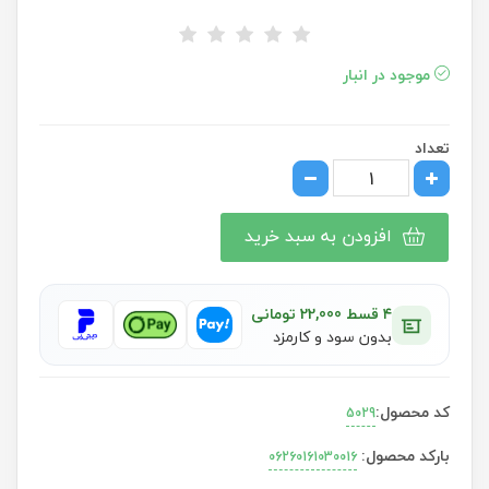
موجود در انبار
تعداد
افزودن به سبد خرید
۴ قسط 22,000 تومانی
بدون سود و کارمزد
کد محصول:
5029
بارکد محصول:
06260161030016