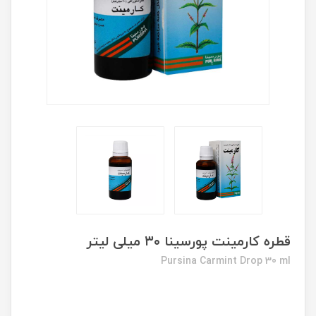
قطره کارمینت پورسینا ۳۰ میلی لیتر
Pursina Carmint Drop 30 ml