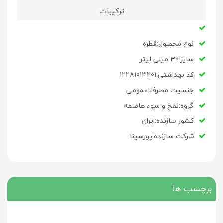
ترکیبات
نوع محصول:قطره
سایز:30 میلی لیتر
کد بهداشتی:12281013201
جنسیت مصرف:عمومی
گروه:نفخ و سوء هاضمه
کشور سازنده:ایران
شرکت سازنده:پورسینا
برچسب ها