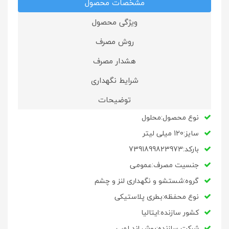
مشخصات محصول
ویژگی محصول
روش مصرف
هشدار مصرف
شرایط نگهداری
توضیحات
نوع محصول:محلول
سایز:120 میلی لیتر
بارکد:7391899823973
جنسیت مصرف:عمومی
گروه:شستشو و نگهداری لنز و چشم
نوع محفظه:بطری پلاستیکی
کشور سازنده:ایتالیا
شرکت سازنده:بوش اند لمب