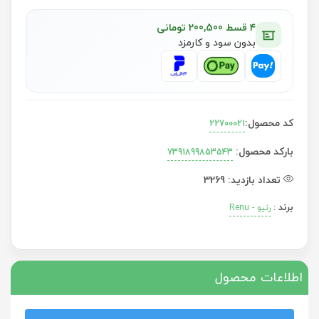
۴ قسط 200,500 تومانی
بدون سود و کارمزد
کد محصول:
22700021
بارکد محصول:
7391899853543
تعداد بازدید:
3269
برند
:
رنیو - Renu
اطلاعات محصول