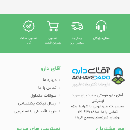
مشاوره رایگان
ارسال به
تضمین
تضمین اصالت
سراسر ایران
بهترین قیمت
کالا
آقای دارو
درباره ما
تماس با ما
سوالات متداول
آقای دارو فرصتی جدید برای خرید
اینترنتی
ارسال تیکت پشتیبانی
محصولات غیردارویی با شرایط ویژه
خرید اقساطی با اسنپ‌پی
تماس با ما: 91300888-021
روزهای غیرتعطیل8صبح الی21
امور مشتریان
دسترسی های سریع