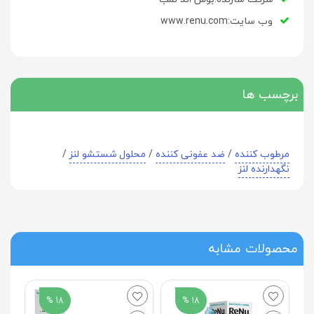
وب سایت:www.renu.com
برچسب ها
مرطوب کننده
/
ضد عفونی کننده
/
محلول شستشو لنز
/
نگهدارنده لنز
محصولات مشابه
18 %
18 %